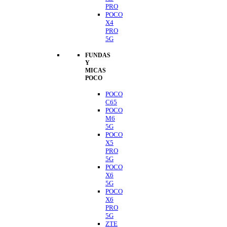
PRO
POCO
X4
PRO
5G
FUNDAS
Y
MICAS
POCO
POCO
C65
POCO
M6
5G
POCO
X5
PRO
5G
POCO
X6
5G
POCO
X6
PRO
5G
ZTE