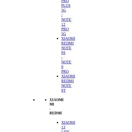
PRO
PLUS
5G
/
NOTE
12
PRO
5G
XIAOMI
REDMI
NOTE
9S
-
NOTE
9
PRO
XIAOMI
REDMI
NOTE
9T
XIAOMI
MI
-
REDMI
XIAOMI
13
LITE