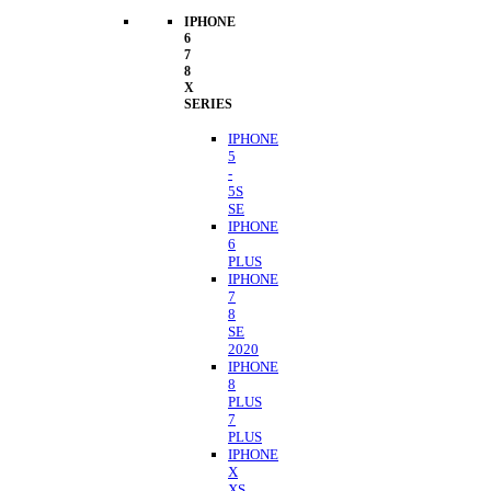
IPHONE
6
7
8
X
SERIES
IPHONE
5
-
5S
SE
IPHONE
6
PLUS
IPHONE
7
8
SE
2020
IPHONE
8
PLUS
7
PLUS
IPHONE
X
XS