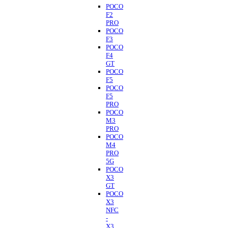
POCO
F2
PRO
POCO
F3
POCO
F4
GT
POCO
F5
POCO
F5
PRO
POCO
M3
PRO
POCO
M4
PRO
5G
POCO
X3
GT
POCO
X3
NFC
-
X3