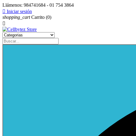
Llámenos:
984741684 - 01 754 3864

Iniciar sesión
shopping_cart
Carrito
(0)
