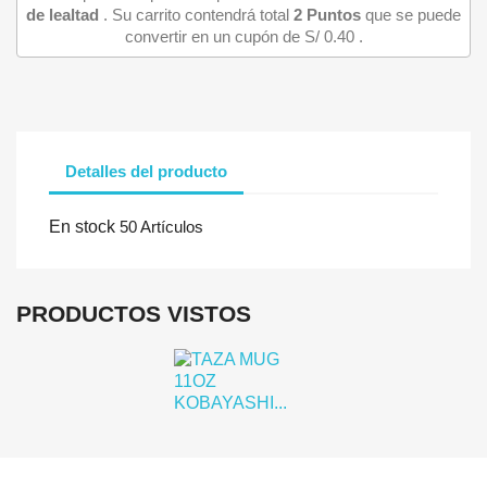
de lealtad
. Su carrito contendrá total
2
Puntos
que se puede
convertir en un cupón de
S/ 0.40
.
Detalles del producto
Iniciar sesión
En stock
50 Artículos
Debe iniciar sesión para guardar productos en su lista de deseo
PRODUCTOS VISTOS
Cancelar
Iniciar se