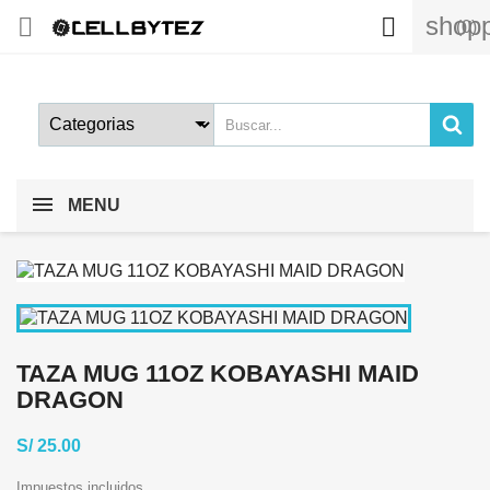
shopp


(0)
MENU
TAZA MUG 11OZ KOBAYASHI MAID
DRAGON
S/ 25.00
Impuestos incluidos