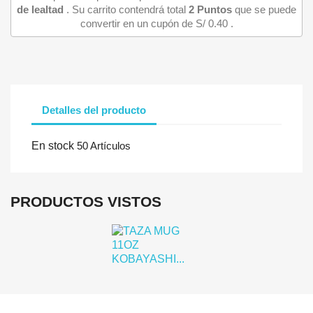
de lealtad
. Su carrito contendrá total
2
Puntos
que se puede
convertir en un cupón de
S/ 0.40
.
Detalles del producto
Iniciar sesión
En stock
50 Artículos
Debe iniciar sesión para guardar productos en su lista de deseo
PRODUCTOS VISTOS
Cancelar
Iniciar se