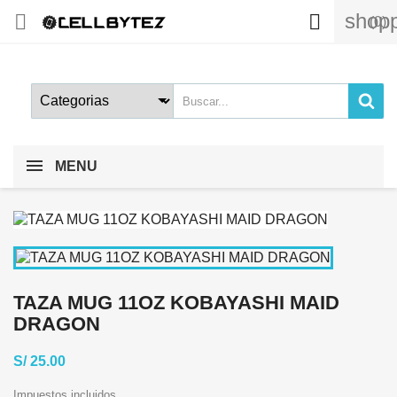
shopp


(0)
MENU
TAZA MUG 11OZ KOBAYASHI MAID
DRAGON
S/ 25.00
Impuestos incluidos