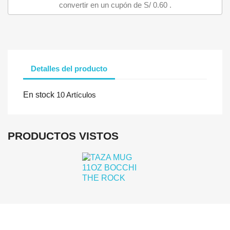
convertir en un cupón de
S/ 0.60
.
Detalles del producto
En stock
10 Artículos
Iniciar sesión
Debe iniciar sesión para guardar productos en su lista de deseo
PRODUCTOS VISTOS
Cancelar
Iniciar se