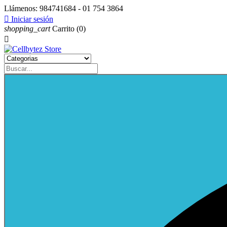
Llámenos:
984741684 - 01 754 3864

Iniciar sesión
shopping_cart
Carrito
(0)
