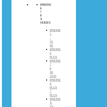
IPHONE
6
7
8
X
SERIES
IPHONE
5
-
5S
SE
IPHONE
6
PLUS
IPHONE
7
8
SE
2020
IPHONE
8
PLUS
7
PLUS
IPHONE
X
XS