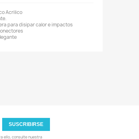
co Acrilico
te.
era para disipar calor e impactos
conectores
legante
 ello, consulte nuestra