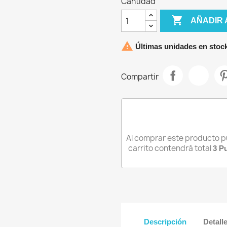
Cantidad
IPHONE 13

AÑADIR 
IPHONE 13 MINI
IPHONE 13 PRO

Últimas unidades en stoc
IPHONE 13 PRO MAX
Compartir
Al comprar este producto 
carrito contendrá total
3
Pu
iciar sesión
Descripción
Detall