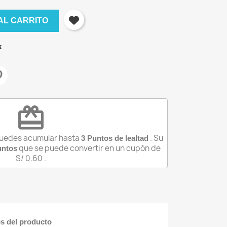
AL CARRITO
k
redeem
puedes acumular hasta
. Su
3
Puntos de lealtad
que se puede convertir en un cupón de
ntos
S/ 0.60
.
×
es del producto