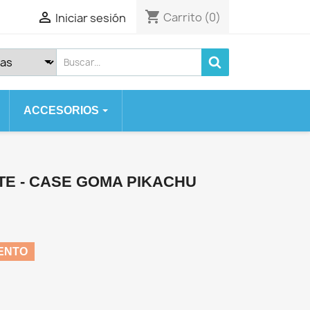
shopping_cart

Carrito
(0)
Iniciar sesión
ACCESORIOS
 SERIES
SE
TE - CASE GOMA PIKACHU
 2020
 7 PLUS
ENTO
X