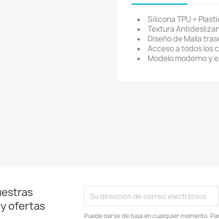
be iniciar sesión para guardar productos en su lista de deseos.
Silicona TPU + Plasti
Textura Antideslizan
Diseño de Malla tras
Acceso a todos los 
Cancelar
Iniciar sesión
Modelo moderno y e
uestras
 y ofertas
Puede darse de baja en cualquier momento. Para