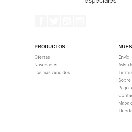
especiales
Facebook
Twitter
YouTube
Instagram
PRODUCTOS
NUES
Ofertas
Envío
Novedades
Aviso l
Los más vendidos
Términ
Sobre
Pago 
Conta
Mapa d
Tiend