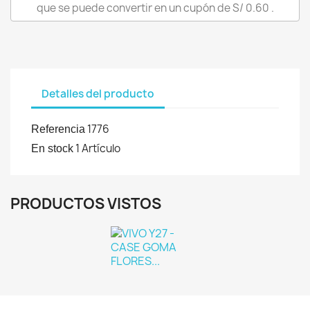
Iniciar sesión
que se puede convertir en un cupón de
S/ 0.60
.
Debe iniciar sesión para guardar productos en su
lista de deseos.
Detalles del producto
Cancelar
Iniciar sesión
1776
Referencia
1 Artículo
En stock
PRODUCTOS VISTOS