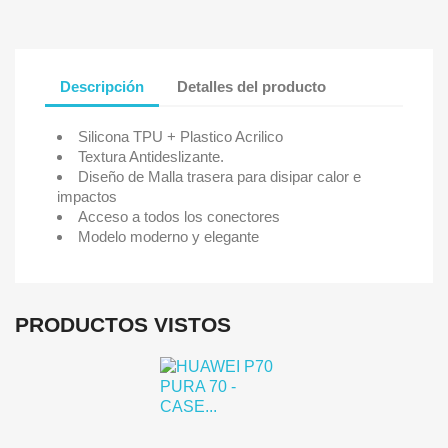
Descripción
Detalles del producto
Silicona TPU + Plastico Acrilico
Textura Antideslizante.
Diseño de Malla trasera para disipar calor e
impactos
Acceso a todos los conectores
Iniciar sesión
Modelo moderno y elegante
Debe iniciar sesión para guardar productos en su lista de deseo
PRODUCTOS VISTOS
Cancelar
Iniciar se