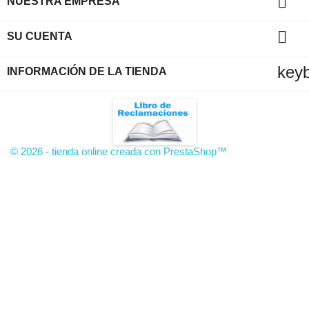

NUESTRA EMPRESA

SU CUENTA
key
INFORMACIÓN DE LA TIENDA
© 2026 - tienda online creada con PrestaShop™