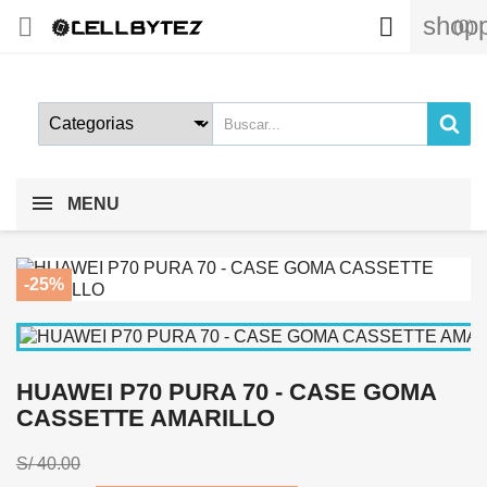
shopp


(0)
MENU
-25%
HUAWEI P70 PURA 70 - CASE GOMA
CASSETTE AMARILLO
S/ 40.00