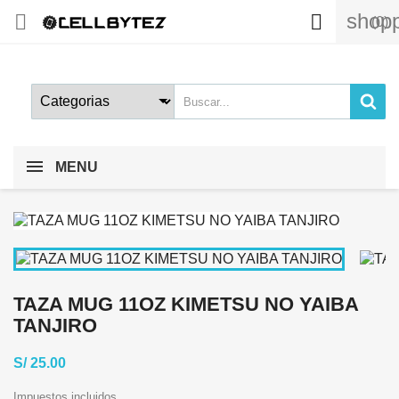
shopp


(0)
MENU
TAZA MUG 11OZ KIMETSU NO YAIBA
TANJIRO
S/ 25.00
Impuestos incluidos