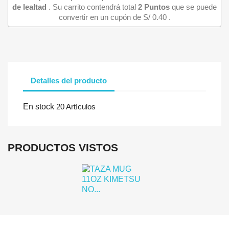
de lealtad
. Su carrito contendrá total
2
Puntos
que se puede
convertir en un cupón de
S/ 0.40
.
Detalles del producto
Iniciar sesión
En stock
20 Artículos
Debe iniciar sesión para guardar productos en su lista de deseo
PRODUCTOS VISTOS
Cancelar
Iniciar se