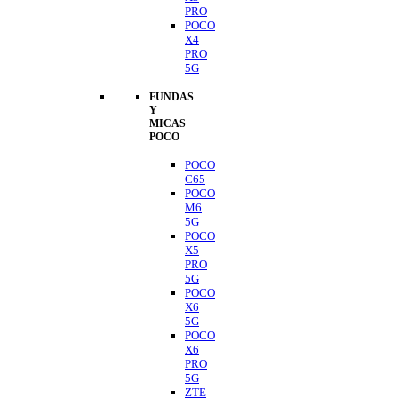
PRO
POCO
X4
PRO
5G
FUNDAS
Y
MICAS
POCO
POCO
C65
POCO
M6
5G
POCO
X5
PRO
5G
POCO
X6
5G
POCO
X6
PRO
5G
ZTE