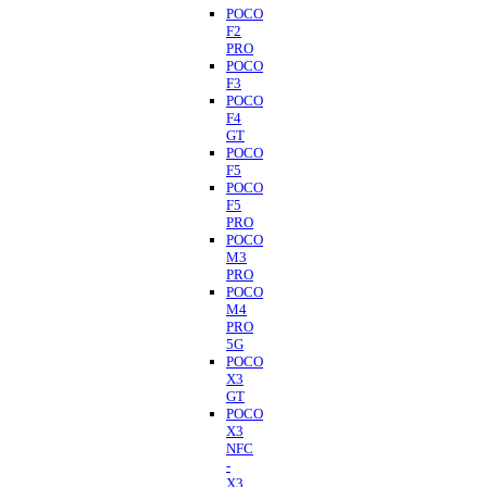
POCO
F2
PRO
POCO
F3
POCO
F4
GT
POCO
F5
POCO
F5
PRO
POCO
M3
PRO
POCO
M4
PRO
5G
POCO
X3
GT
POCO
X3
NFC
-
X3