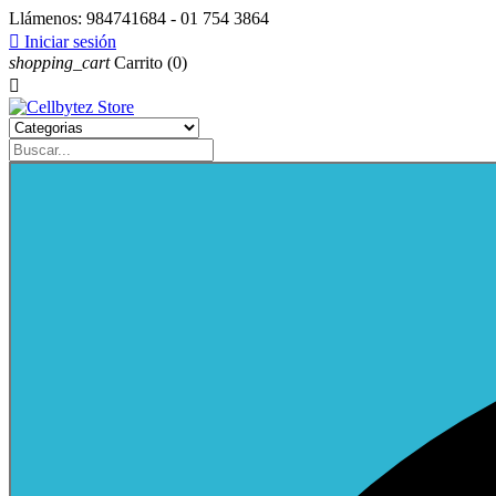
Llámenos:
984741684 - 01 754 3864

Iniciar sesión
shopping_cart
Carrito
(0)
