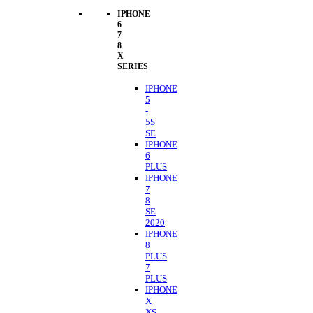
IPHONE
6
7
8
X
SERIES
IPHONE
5
-
5S
SE
IPHONE
6
PLUS
IPHONE
7
8
SE
2020
IPHONE
8
PLUS
7
PLUS
IPHONE
X
XS