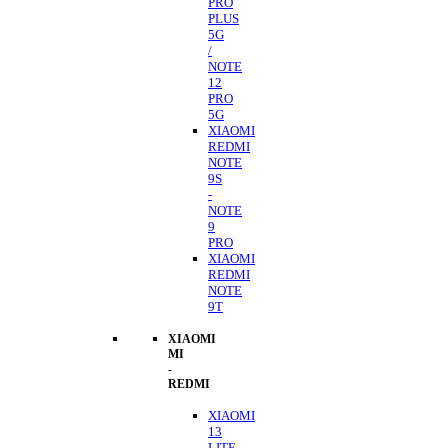
PRO
PLUS
5G
/
NOTE
12
PRO
5G
XIAOMI
REDMI
NOTE
9S
-
NOTE
9
PRO
XIAOMI
REDMI
NOTE
9T
XIAOMI
MI
-
REDMI
XIAOMI
13
LITE