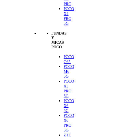
PRO
POCO
X4
PRO
5G
FUNDAS
Y
MICAS
POCO
POCO
C65
POCO
M6
5G
POCO
X5
PRO
5G
POCO
X6
5G
POCO
X6
PRO
5G
ZTE