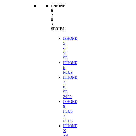
IPHONE
6
7
8
X
SERIES
IPHONE
5
-
5S
SE
IPHONE
6
PLUS
IPHONE
7
8
SE
2020
IPHONE
8
PLUS
7
PLUS
IPHONE
X
XS