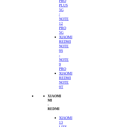
PRO
PLUS
5G
/
NOTE
12
PRO
5G
XIAOMI
REDMI
NOTE
9S
-
NOTE
9
PRO
XIAOMI
REDMI
NOTE
9T
XIAOMI
MI
-
REDMI
XIAOMI
13
LITE