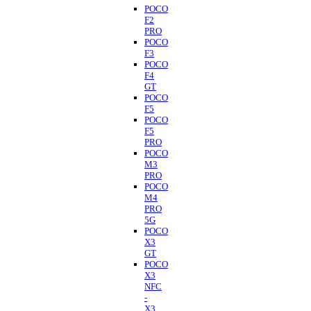
POCO
F2
PRO
POCO
F3
POCO
F4
GT
POCO
F5
POCO
F5
PRO
POCO
M3
PRO
POCO
M4
PRO
5G
POCO
X3
GT
POCO
X3
NFC
-
X3