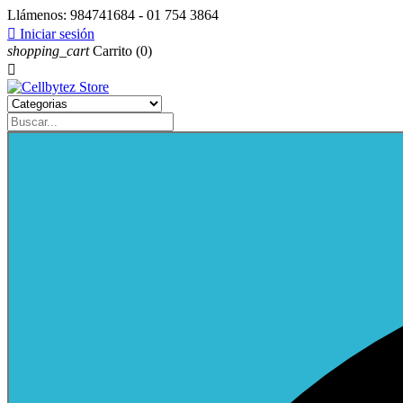
Llámenos:
984741684 - 01 754 3864

Iniciar sesión
shopping_cart
Carrito
(0)
