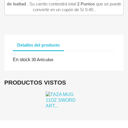
de lealtad
. Su carrito contendrá total
2
Puntos
que se puede
convertir en un cupón de
S/ 0.40
.
Detalles del producto
Iniciar sesión
En stock
30 Artículos
Debe iniciar sesión para guardar productos en su lista de deseo
PRODUCTOS VISTOS
Cancelar
Iniciar se