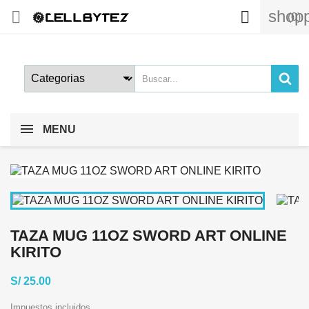
shopp


(0)
MENU
TAZA MUG 11OZ SWORD ART ONLINE
KIRITO
S/ 25.00
Impuestos incluidos