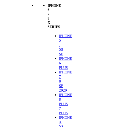
IPHONE
6
7
8
X
SERIES
IPHONE
5
-
5S
SE
IPHONE
6
PLUS
IPHONE
7
8
SE
2020
IPHONE
8
PLUS
7
PLUS
IPHONE
X
XS