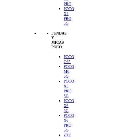
PRO
POCO
X4
PRO
5G
FUNDAS
Y
MICAS
POCO
POCO
C65
POCO
M6
5G
POCO
X5
PRO
5G
POCO
X6
5G
POCO
X6
PRO
5G
ZTE