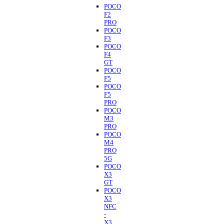
POCO
F2
PRO
POCO
F3
POCO
F4
GT
POCO
F5
POCO
F5
PRO
POCO
M3
PRO
POCO
M4
PRO
5G
POCO
X3
GT
POCO
X3
NFC
-
X3