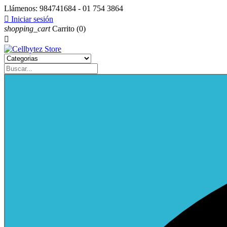
Llámenos:
984741684 - 01 754 3864

Iniciar sesión
shopping_cart
Carrito
(0)
