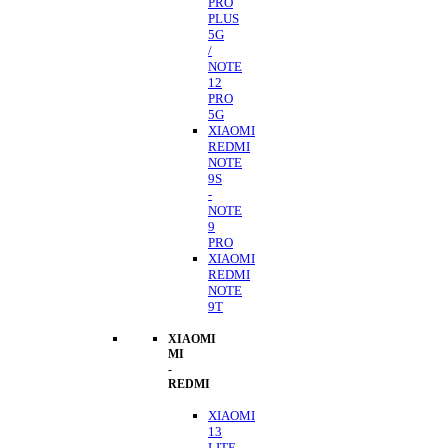
PRO
PLUS
5G
/
NOTE
12
PRO
5G
XIAOMI
REDMI
NOTE
9S
-
NOTE
9
PRO
XIAOMI
REDMI
NOTE
9T
XIAOMI
MI
-
REDMI
XIAOMI
13
LITE