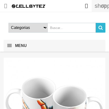
shopp


(0)
MENU