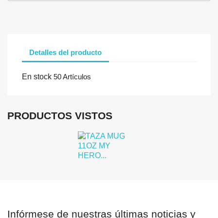
Debe iniciar sesión para guardar productos en su lista de deseo
Detalles del producto
Cancelar
Iniciar se
En stock
50 Artículos
PRODUCTOS VISTOS
Infórmese de nuestras últimas noticias y