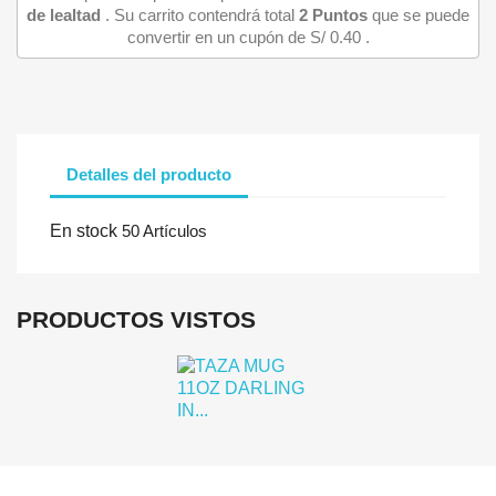
de lealtad
. Su carrito contendrá total
2
Puntos
que se puede
convertir en un cupón de
S/ 0.40
.
Detalles del producto
Iniciar sesión
En stock
50 Artículos
Debe iniciar sesión para guardar productos en su lista de deseo
PRODUCTOS VISTOS
Cancelar
Iniciar se