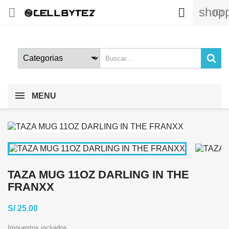
shopp


(0)
MENU
TAZA MUG 11OZ DARLING IN THE
FRANXX
S/ 25.00
Impuestos incluidos