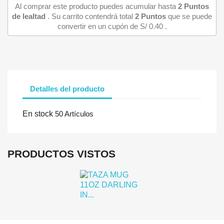
Al comprar este producto puedes acumular hasta
2
Puntos
de lealtad
. Su carrito contendrá total
2
Puntos
que se puede
convertir en un cupón de
S/ 0.40
.
Detalles del producto
Iniciar sesión
En stock
50 Artículos
Debe iniciar sesión para guardar productos en su lista de deseo
PRODUCTOS VISTOS
Cancelar
Iniciar se