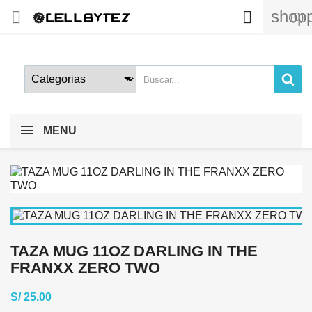
shopp


(0)
MENU
TAZA MUG 11OZ DARLING IN THE
FRANXX ZERO TWO
S/ 25.00