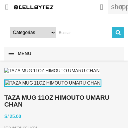
shopp


(0)
MENU
TAZA MUG 11OZ HIMOUTO UMARU
CHAN
S/ 25.00
Impuestos incluidos