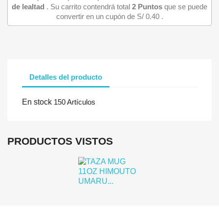
de lealtad
. Su carrito contendrá total
2
Puntos
que se puede
convertir en un cupón de
S/ 0.40
.
Detalles del producto
Iniciar sesión
En stock
150 Artículos
Debe iniciar sesión para guardar productos en su lista de deseo
PRODUCTOS VISTOS
Cancelar
Iniciar se