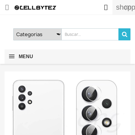
shopp


(0)
MENU