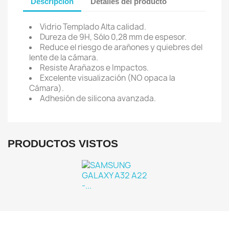
Descripción
Detalles del producto
Iniciar sesión
Vidrio Templado Alta calidad.
Debe iniciar sesión para guardar productos en su lista de 
Dureza de 9H, Sólo 0,28 mm de espesor.
Reduce el riesgo de arañones y quiebres del
lente de la cámara.
Resiste Arañazos e Impactos.
Excelente visualización (NO opaca la
Cancelar
Iniciar se
Cámara).
Adhesión de silicona avanzada.
PRODUCTOS VISTOS